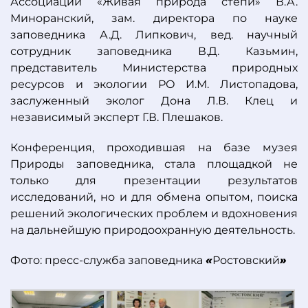
Ассоциации «Живая природа степи» В.А.
Миноранский, зам. директора по науке
заповедника А.Д. Липкович, вед. научный
сотрудник заповедника В.Д. Казьмин,
представитель Министерства природных
ресурсов и экологии РО И.М. Листопадова,
заслуженный эколог Дона Л.В. Клец и
независимый эксперт Г.В. Плешаков.
Конференция, проходившая на базе музея
Природы заповедника, стала площадкой не
только для презентации результатов
исследований, но и для обмена опытом, поиска
решений экологических проблем и вдохновения
на дальнейшую природоохранную деятельность.
Фото: пресс-служба заповедника
«
Ростовский
»